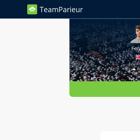
TeamParieur
Fery
6