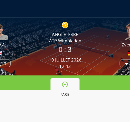
ANGLETERRE
ATP Wimbledon
 A.
Zver
0 :
3
10 JUILLET 2026
,29
12:43
PARIS