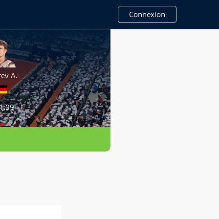
Connexion
ev A.
1,09