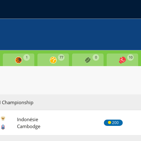
1
77
0
10
N Championship
Indonésie
200
Cambodge