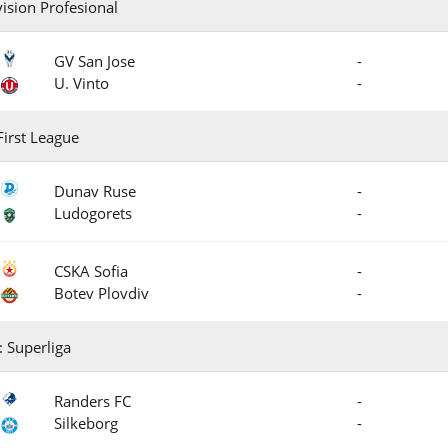
ision Profesional
GV San Jose
-
U. Vinto
-
irst League
Dunav Ruse
-
Ludogorets
-
CSKA Sofia
-
Botev Plovdiv
-
Superliga
Randers FC
-
Silkeborg
-