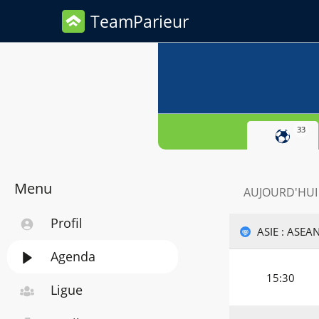
TeamParieur
33
Menu
AUJOURD'HUI
Profil
ASIE : ASEA
Agenda
15:30
Ligue