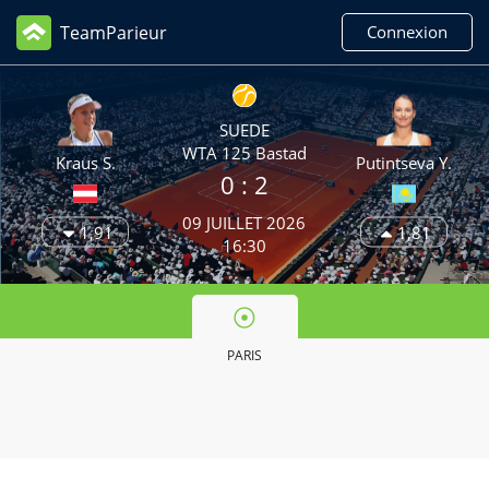
TeamParieur
Connexion
SUEDE
WTA 125 Bastad
Kraus S.
Putintseva Y.
0 :
2
09 JUILLET 2026
1,91
1,81
16:30
PARIS