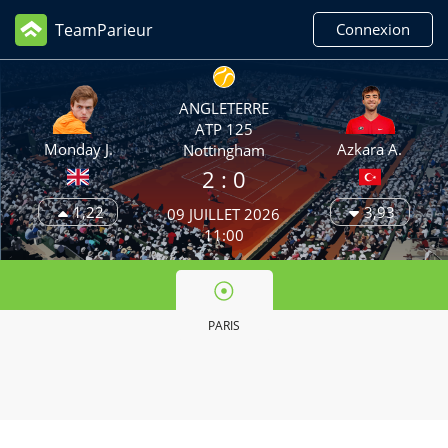
TeamParieur
Connexion
ANGLETERRE
ATP 125
Monday J.
Azkara A.
Nottingham
2
: 0
1,22
3,93
09 JUILLET 2026
11:00
PARIS