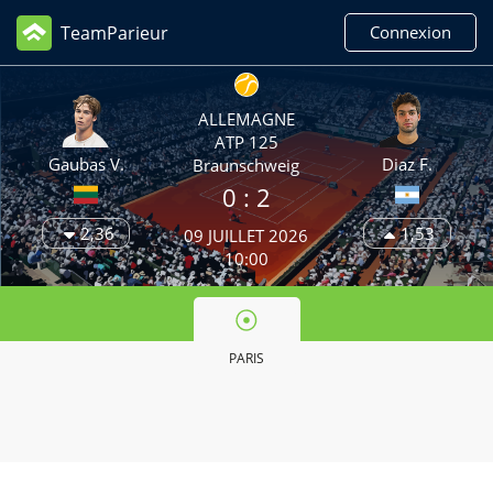
TeamParieur
Connexion
ALLEMAGNE
ATP 125
Gaubas V.
Diaz F.
Braunschweig
0 :
2
2,36
1,53
09 JUILLET 2026
10:00
PARIS