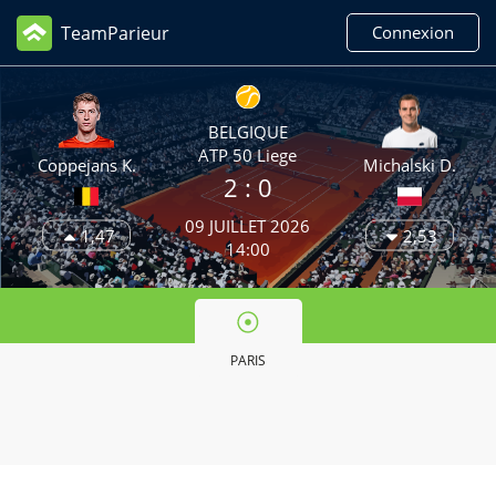
TeamParieur
Connexion
BELGIQUE
ATP 50 Liege
Coppejans K.
Michalski D.
2
: 0
09 JUILLET 2026
1,47
2,53
14:00
PARIS