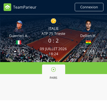
TeamParieur
Connexion
ITALIE
ATP 75 Trieste
Guerrieri A.
Dellien H.
0 :
2
09 JUILLET 2026
2,15
1,64
18:24
PARIS