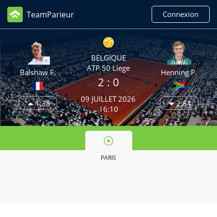
TeamParieur
Connexion
BELGIQUE
ATP 50 Liege
Balshaw F.
Henning P.
2
: 0
09 JUILLET 2026
1,38
2,84
16:10
PARIS