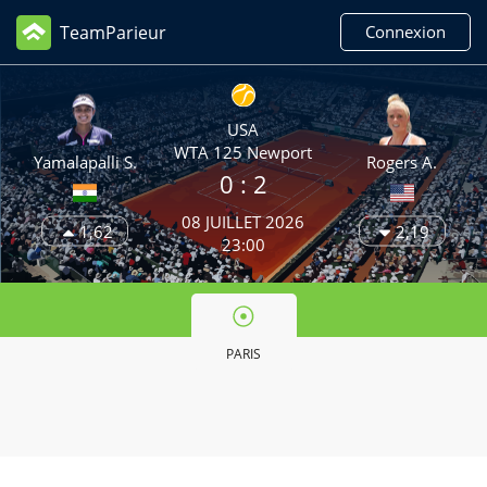
TeamParieur
Connexion
USA
WTA 125 Newport
Yamalapalli S.
Rogers A.
0 :
2
08 JUILLET 2026
1,62
2,19
23:00
PARIS