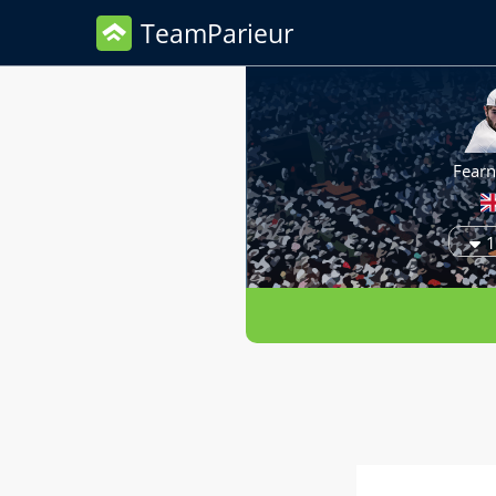
TeamParieur
Fearnl
1