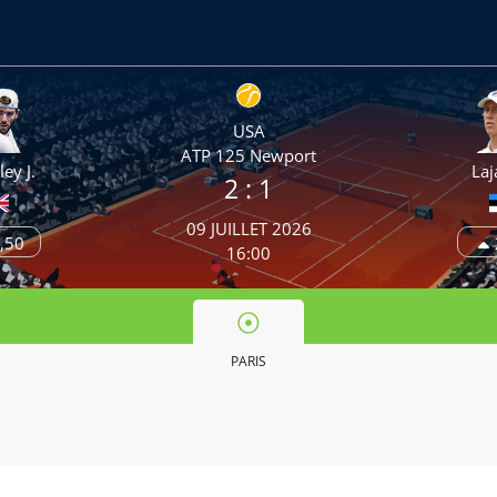
USA
ATP 125 Newport
ey J.
Laj
2
: 1
09 JUILLET 2026
,50
16:00
PARIS