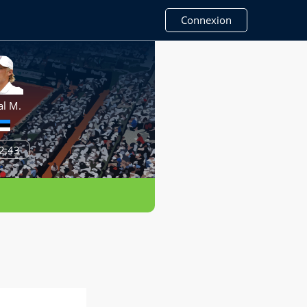
Connexion
al M.
2,43