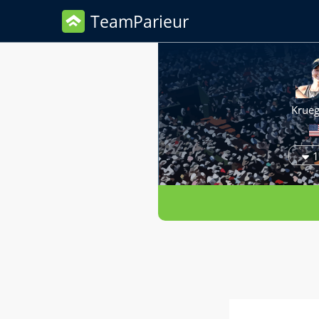
TeamParieur
Krueg
1