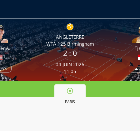
ANGLETERRE
WTA 125 Birmingham
er A.
Tj
2
: 0
04 JUIN 2026
,63
11:05
PARIS