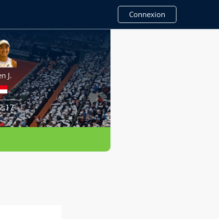
Connexion
en J.
2,17