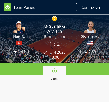
TeamParieur
Connexion
ANGLETERRE
WTA 125
Naef C.
Stoiana M.
Birmingham
1 :
2
1,44
2,63
04 JUIN 2026
13:00
PARIS