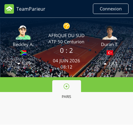
TeamParieur
Connexion
AFRIQUE DU SUD
ATP 50 Centurion
Beckley A.
Duran T.
0 :
2
04 JUIN 2026
1,89
1,83
08:12
PARIS