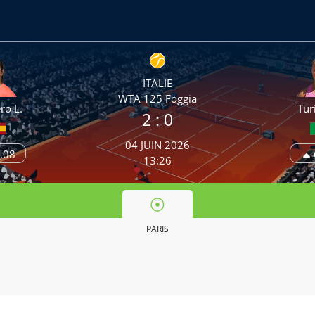
ITALIE
WTA 125 Foggia
ro L.
Tur
2
: 0
04 JUIN 2026
,08
13:26
PARIS