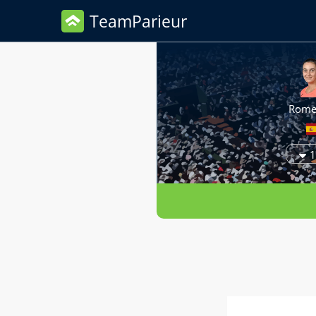
TeamParieur
Rome
1