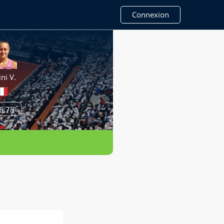
Connexion
ini V.
6,78