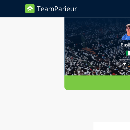
TeamParieur
Basil
2