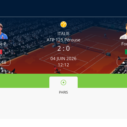
ITALIE
ATP 125 Pérouse
e P.
For
2
: 0
04 JUIN 2026
,48
12:12
PARIS