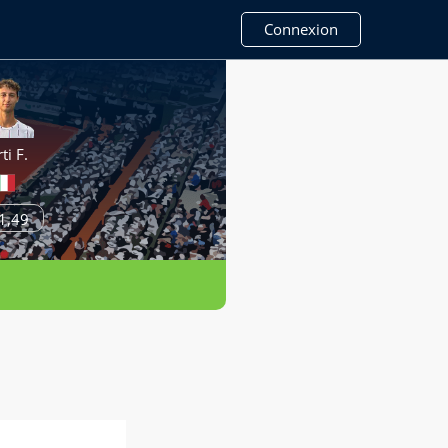
Connexion
ti F.
1,49