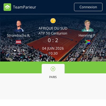
TeamParieur
Connexion
AFRIQUE DU SUD
ATP 50 Centurion
Strombachs R.
Henning P.
0 :
2
04 JUIN 2026
3,14
1,32
10:30
PARIS