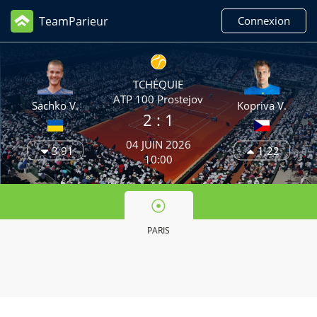
TeamParieur
Connexion
TCHÉQUIE
ATP 100 Prostejov
Sachko V.
Kopriva V.
2
: 1
04 JUIN 2026
3,91
1,22
10:00
PARIS