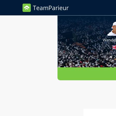
TeamParieur
Wendel
2