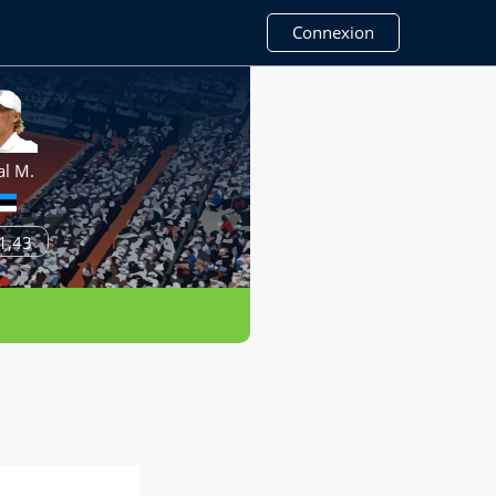
Connexion
al M.
1,43