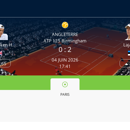
ANGLETERRE
ATP 125 Birmingham
ken H.
Laj
0 :
2
04 JUIN 2026
,65
17:41
PARIS