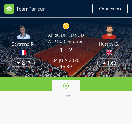
TeamParieur
Connexion
AFRIQUE DU SUD
ATP 50 Centurion
Bertrand R.
Hussey G.
1 :
2
04 JUIN 2026
2,17
1,63
13:30
PARIS