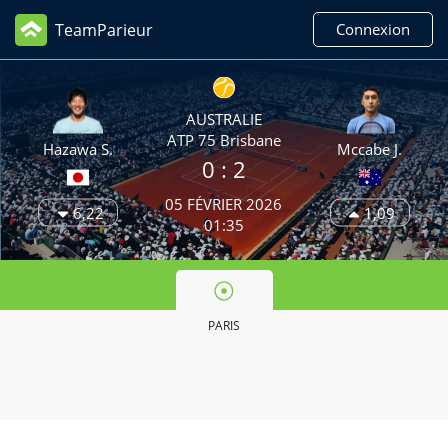
TeamParieur
Connexion
AUSTRALIE
ATP 75 Brisbane
Hazawa S.
Mccabe J.
0 :
2
05 FÉVRIER 2026
6,22
1,09
01:35
PARIS