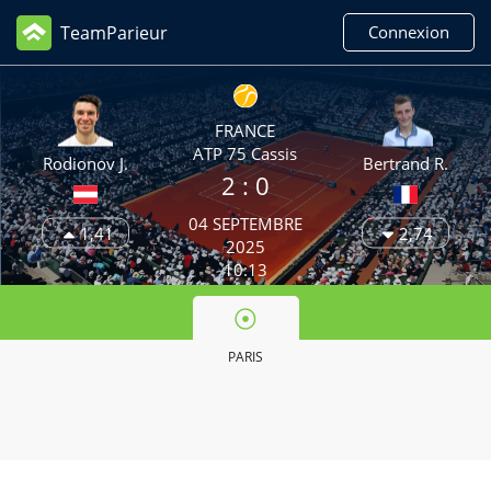
TeamParieur
Connexion
FRANCE
ATP 75 Cassis
Rodionov J.
Bertrand R.
2
: 0
04 SEPTEMBRE
1,41
2,74
2025
10:13
PARIS