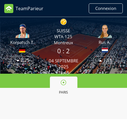
TeamParieur
Connexion
SUISSE
WTA 125
Korpatsch T.
Rus A.
Montreux
0 :
2
2,25
1,59
04 SEPTEMBRE
2025
13:45
PARIS