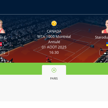
CANADA
WTA 1000 Montréal
on C.
Starodu
Annulé
01 AOÛT 2025
16:30
,29
PARIS