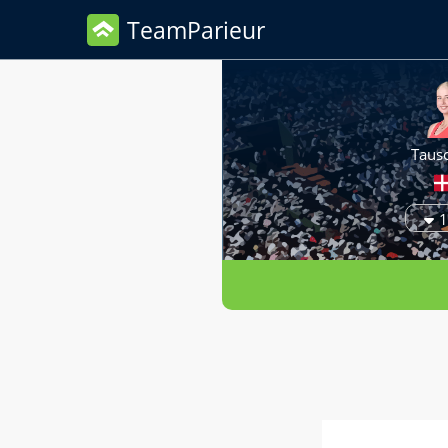
TeamParieur
Taus
1