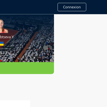
Connexion
btseva Y.
3,33