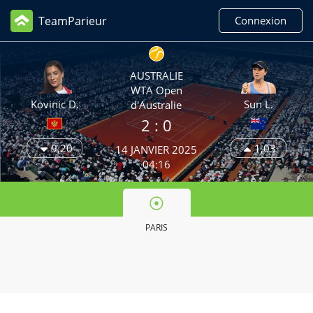
TeamParieur
Connexion
AUSTRALIE
WTA Open
Kovinic D.
Sun L.
d'Australie
2
: 0
9,20
1,03
14 JANVIER 2025
04:16
PARIS