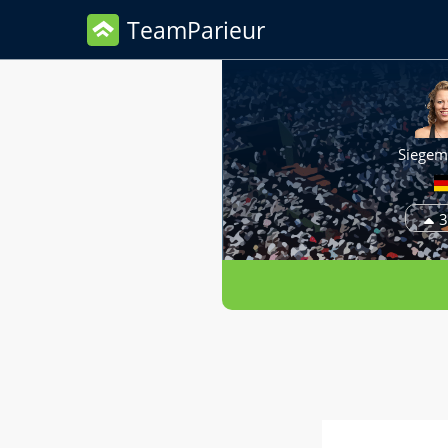
TeamParieur
Siegem
3