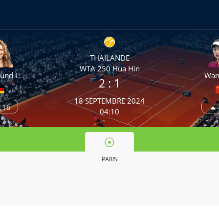
THAILANDE
WTA 250 Hua Hin
und L.
Wang
2
: 1
18 SEPTEMBRE 2024
,16
04:10
PARIS