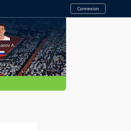
Connexion
azov A.
1,81