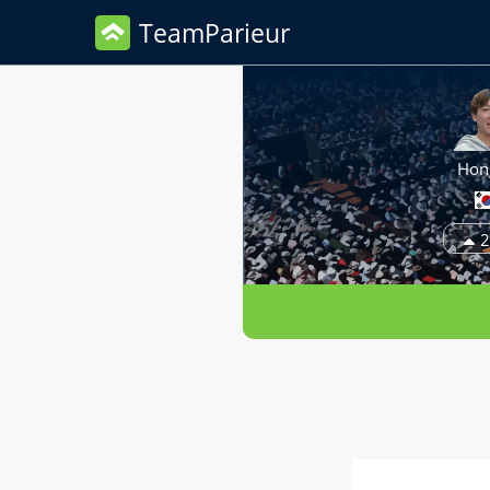
TeamParieur
Hon
2