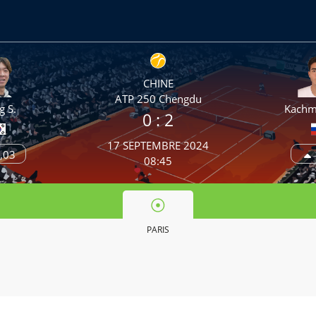
CHINE
ATP 250 Chengdu
g S.
Kachm
0 :
2
17 SEPTEMBRE 2024
,03
08:45
PARIS