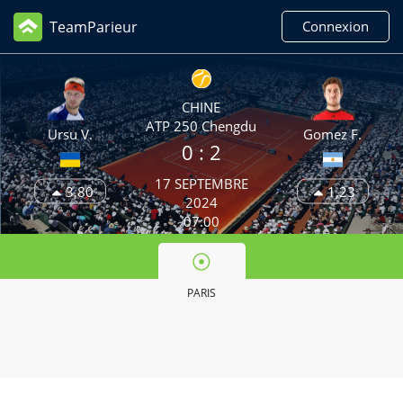
TeamParieur
Connexion
CHINE
ATP 250 Chengdu
Ursu V.
Gomez F.
0 :
2
17 SEPTEMBRE
3,80
1,23
2024
07:00
PARIS