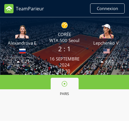
TeamParieur
Connexion
CORÉE
WTA 500 Seoul
Alexandrova E.
Lepchenko V.
2
: 1
16 SEPTEMBRE
1,21
4,80
2024
07:30
PARIS