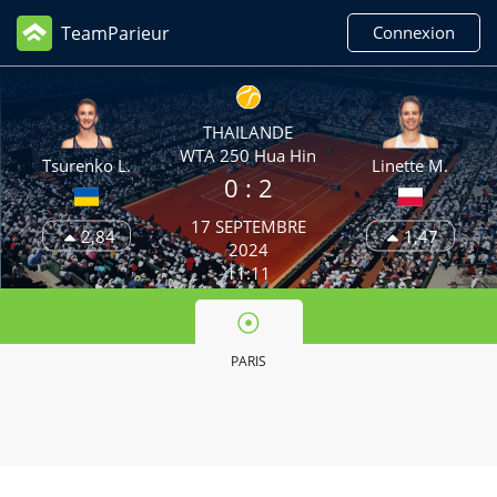
TeamParieur
Connexion
THAILANDE
WTA 250 Hua Hin
Tsurenko L.
Linette M.
0 :
2
17 SEPTEMBRE
2,84
1,47
2024
11:11
PARIS