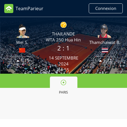
TeamParieur
Connexion
THAILANDE
WTA 250 Hua Hin
Wei S.
Thamchaiwat B.
2
: 1
14 SEPTEMBRE
1,15
5,72
2024
04:55
PARIS