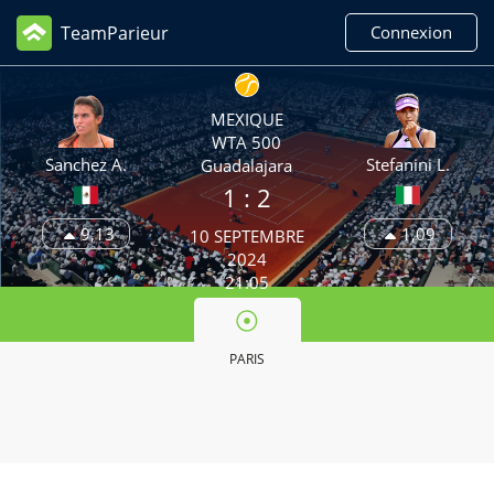
TeamParieur
Connexion
MEXIQUE
WTA 500
Sanchez A.
Stefanini L.
Guadalajara
1 :
2
9,13
1,09
10 SEPTEMBRE
2024
21:05
PARIS