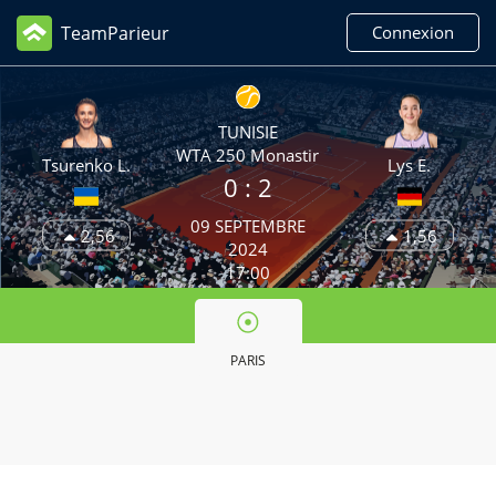
TeamParieur
Connexion
TUNISIE
WTA 250 Monastir
Tsurenko L.
Lys E.
0 :
2
09 SEPTEMBRE
2,56
1,56
2024
17:00
PARIS