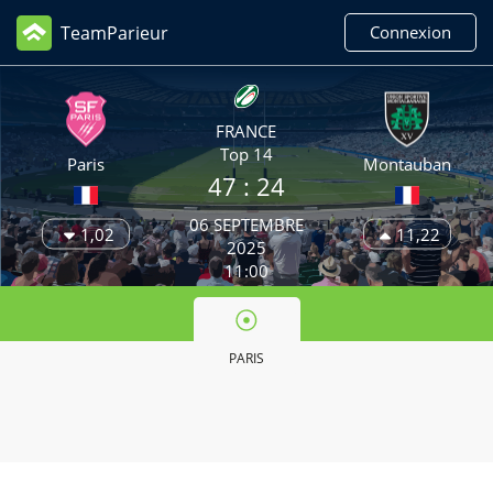
TeamParieur
Connexion
FRANCE
Top 14
Paris
Montauban
47
: 24
06 SEPTEMBRE
1,02
11,22
2025
11:00
PARIS