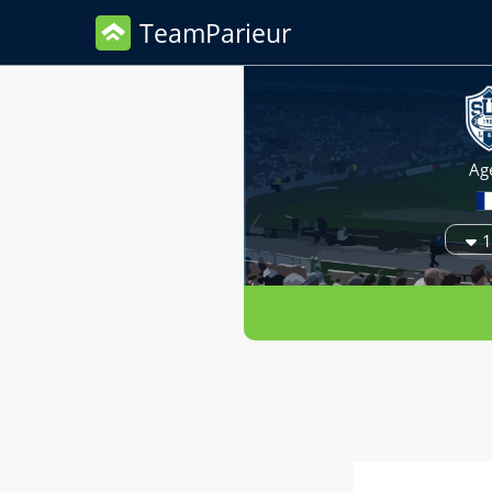
TeamParieur
Ag
1