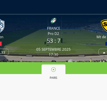
FRANCE
Pro D2
en
Mt de
53
: 7
05 SEPTEMBRE 2025
,33
17:30
PARIS