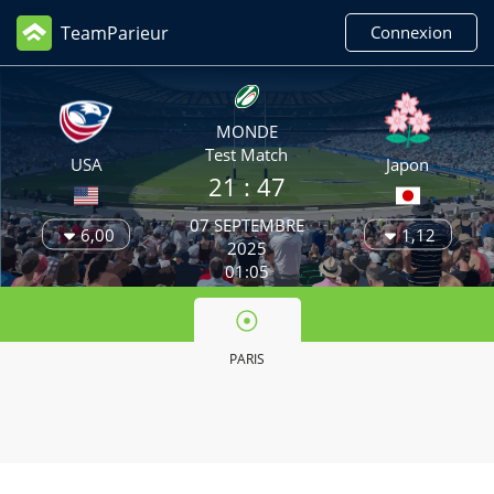
TeamParieur
Connexion
MONDE
Test Match
USA
Japon
21 :
47
07 SEPTEMBRE
6,00
1,12
2025
01:05
PARIS