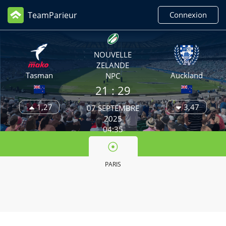
TeamParieur
Connexion
NOUVELLE
ZELANDE
Tasman
Auckland
NPC
21 :
29
1,27
3,47
07 SEPTEMBRE
2025
04:35
PARIS