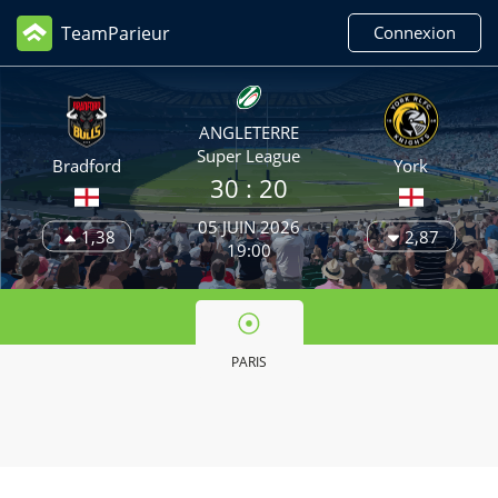
TeamParieur
Connexion
ANGLETERRE
Super League
Bradford
York
30
: 20
05 JUIN 2026
1,38
2,87
19:00
PARIS