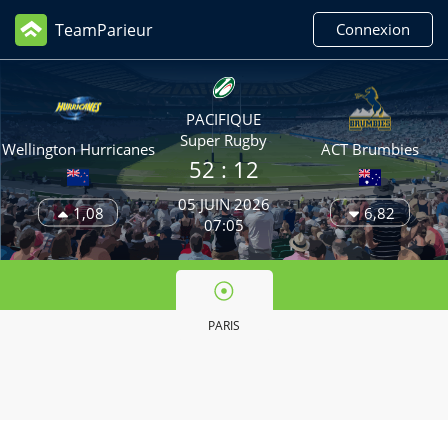
TeamParieur
Connexion
PACIFIQUE
Super Rugby
Wellington Hurricanes
ACT Brumbies
52
: 12
05 JUIN 2026
1,08
6,82
07:05
PARIS