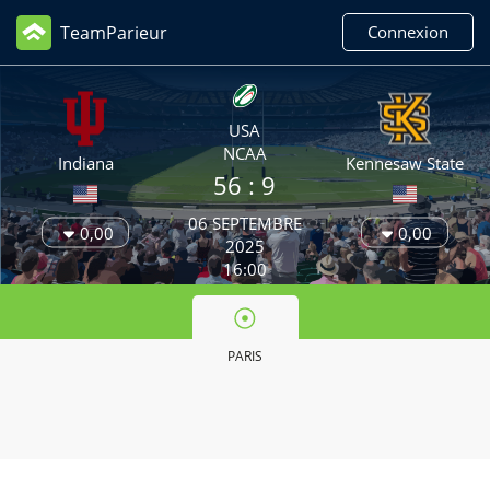
TeamParieur
Connexion
USA
NCAA
Indiana
Kennesaw State
56
: 9
06 SEPTEMBRE
0,00
0,00
2025
16:00
PARIS