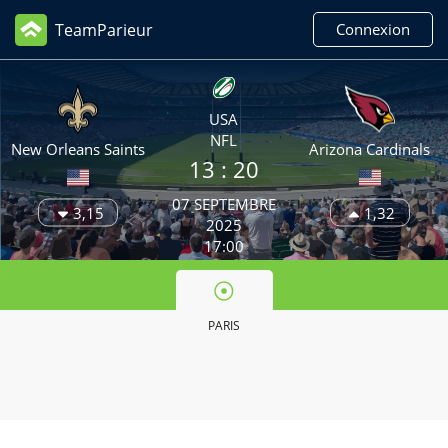
TeamParieur
Connexion
USA
NFL
New Orleans Saints
Arizona Cardinals
13 :
20
07 SEPTEMBRE
3,15
1,32
2025
17:00
PARIS