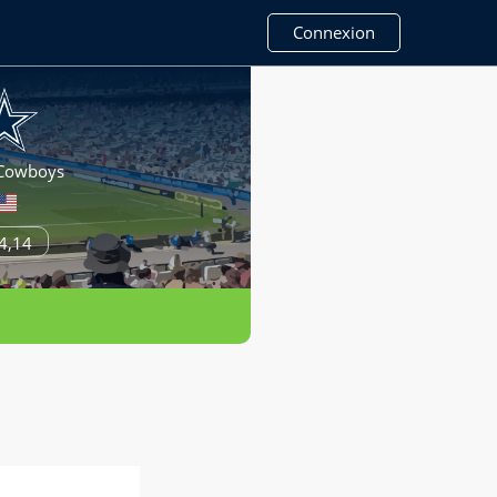
Connexion
 Cowboys
4,14