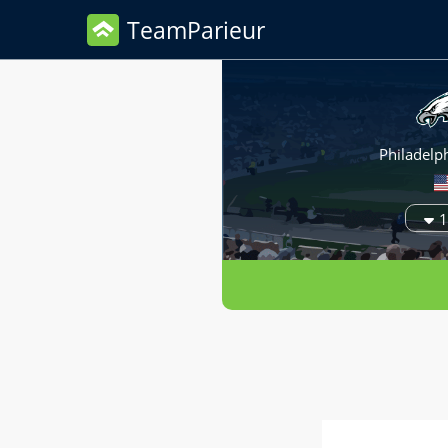
TeamParieur
Philadelph
1