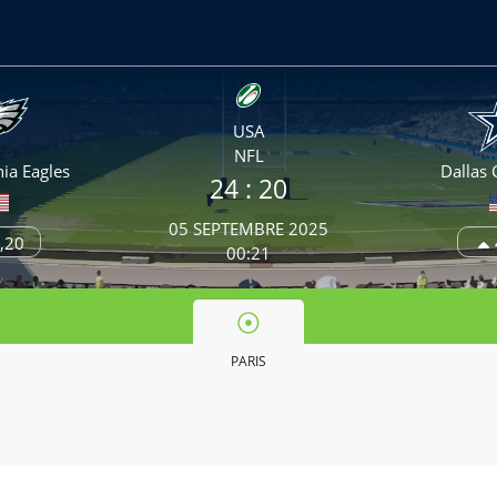
USA
NFL
ia Eagles
Dallas
24
: 20
05 SEPTEMBRE 2025
,20
00:21
PARIS