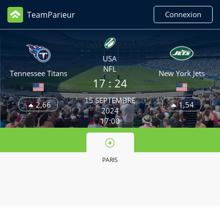
TeamParieur
Connexion
USA
NFL
Tennessee Titans
New York Jets
17 :
24
15 SEPTEMBRE
2,66
1,54
2024
17:00
PARIS