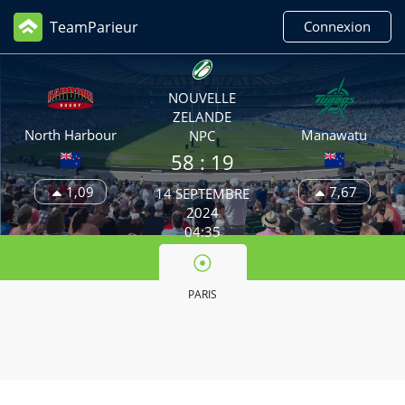
TeamParieur
Connexion
NOUVELLE
ZELANDE
North Harbour
Manawatu
NPC
58
: 19
1,09
7,67
14 SEPTEMBRE
2024
04:35
PARIS