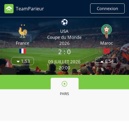
TeamParieur
Connexion
USA
Coupe du Monde
France
Maroc
2026
2
: 0
1,53
6,54
09 JUILLET 2026
20:00
PARIS