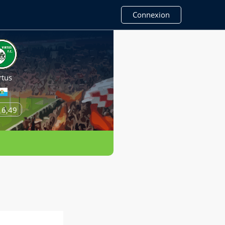
Connexion
rtus
16,49