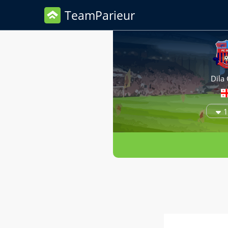
TeamParieur
Dila 
1