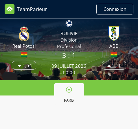
TeamParieur
Connexion
BOLIVIE
Division
Real Potosi
ABB
Profesional
3
: 1
1,54
5,20
09 JUILLET 2026
00:00
PARIS