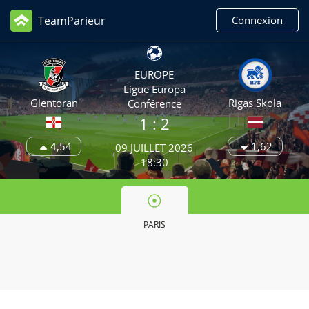
TeamParieur
Connexion
EUROPE
Ligue Europa
Glentoran
Rigas Skola
Conférence
1 :
2
4,54
1,62
09 JUILLET 2026
18:30
PARIS