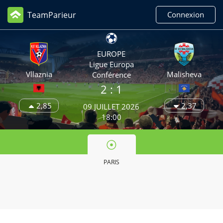
TeamParieur
Connexion
EUROPE
Ligue Europa
Vllaznia
Malisheva
Conférence
2
: 1
2,85
2,37
09 JUILLET 2026
18:00
PARIS