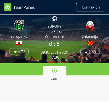
TeamParieur
Connexion
EUROPE
Ligue Europa
Europa FC
Shkendija
Conférence
0 :
5
4,72
1,63
09 JUILLET 2026
17:30
PARIS