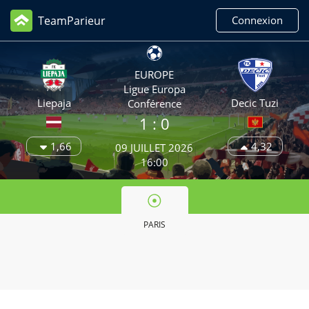
TeamParieur
Connexion
EUROPE
Ligue Europa
Liepaja
Decic Tuzi
Conférence
1
: 0
1,66
4,32
09 JUILLET 2026
16:00
PARIS